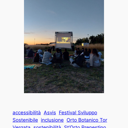
accessibilità
Asvis
Festival Sviluppo
Sostenibile
inclusione
Orto Botanico Tor
Vergata
sostenibilità
St’Orto Prenestino