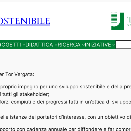
STENIBILE
Cerca
ROGETTI
DIDATTICA
RICERCA
INIZIATIVE
er Tor Vergata:
roprio impegno per uno sviluppo sostenibile e della pres
 tutti gli stakeholder;
rzi compiuti e dei progressi fatti in un’ottica di svilupp
lle istanze dei portatori d’interesse, con un obiettivo 
Rapporto con cadenza annuale per diffondere e far comprend