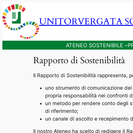
Vai
al
UNITORVERGATA SO
contenuto
ATENEO SOSTENIBILE
P
Rapporto di Sostenibilità
Il Rapporto di Sostenibilità rappresenta, p
uno strumento di comunicazione del p
propria responsabilità nei confronti di
un metodo per rendere conto degli sfo
di riferimento;
un canale di ascolto e recepimento de
Il nostro Ateneo ha scelto di redigere il 